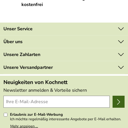
kostenfrei
Unser Service
Kontakt
Über uns
Newsletter
Unsere Bestseller
Unsere Zahlarten
Retourenportal
Marken
Lieferbedingungen
Unsere Versandpartner
Neu
Kundenlogin
Kundenbewertungen (48.994)
Neuigkeiten von Kochnett
4,9/5
*****
Newsletter anmelden & Vorteile sichern
Erlaubnis zur E-Mail-Werbung
Ich möchte regelmäßig interessante Angebote per E-Mail erhalten.
Meine E-Mail-Adresse wird nicht an andere Unternehmen
Mehr anzeigen ...
weitergegeben. Zu statistischen Zwecken wird in anonymer Form