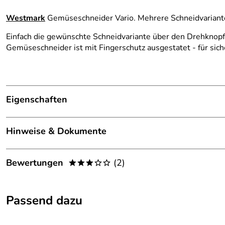
Westmark
Gemüseschneider Vario. Mehrere Schneidvariante
Einfach die gewünschte Schneidvariante über den Drehknopf
Gemüseschneider ist mit Fingerschutz ausgestatet - für sich
Eigenschaften
Material:
TPR, ABS, Edelstahl
Hinweise & Dokumente
Maße:
380 x 157 x 127 mm
Dokumente zum Download:
Bewertungen
(2)
***oo
Spülmaschinenfest:
nein
Garantieerklärung Westmark (36kB)
3,0
Mit Fingerschutz für sicheres Arb
***oo
Passend dazu
5
4