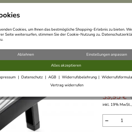
ookies
Messer
Küchenhelfer
enden Cookies, um Ihnen das bestmögliche Shopping-Erlebnis zu bieten. We
rer Seite weitersurfen, stimmen Sie der Cookie-Nutzung zu. Datenschutzerklä
u.
Ablehnen
Einstellungen anpassen
Alles akzeptieren
Westmar
mpressum
Datenschutz
AGB
Widerrufsbelehrung
Widerrufsformul
3,0
***o
Vertrag widerrufen
39,95 €
inkl. 19% MwSt., 
−