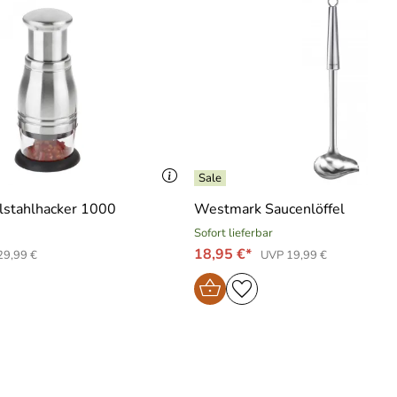
 ausprobiert und bin nicht zufrieden damit.
versagt das Gerät. Die Streifen werden nicht ordentlich getre
e nur an 2 Punkten angelötet und beim Zurückziehen hoblet ma
stahlhacker 1000
Westmark Saucenlöffel
Sofort lieferbar
18,95 €*
29,99 €
UVP 19,99 €