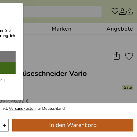
Backen
Marken
Angebote
nn Sie
rung, ich
k Gemüseschneider Vario
ar
(2)
o
UVP: 46,99 €
inkl.
Versandkosten
für Deutschland
+
In den Warenkorb