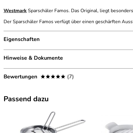
Westmark
Sparschäler Famos. Das Original, liegt besonders
Der Sparschäler Famos verfügt über einen geschärften Ausste
Eigenschaften
Made in:
Germany
Hinweise & Dokumente
Material:
Verchromtes Metall, Klinge Edelstahl
Dokumente zum Download:
Bewertungen
(7)
*****
Maße:
155 x 35 x 10 mm
Garantieerklärung Westmark (36kB)
5,0
*****
Passend dazu
5
4
3
2