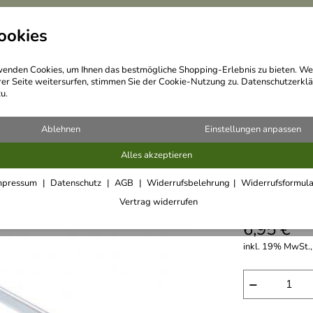
ookies
Messer
Küchenhelfer
enden Cookies, um Ihnen das bestmögliche Shopping-Erlebnis zu bieten. We
rer Seite weitersurfen, stimmen Sie der Cookie-Nutzung zu. Datenschutzerklä
u.
Ablehnen
Einstellungen anpassen
Alles akzeptieren
Westmar
mpressum
Datenschutz
AGB
Widerrufsbelehrung
Widerrufsformul
5,0
****
Vertrag widerrufen
6,95 €
inkl. 19% MwSt.,
−