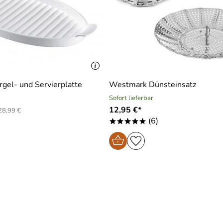
lt, mit dem ich und meine Familie Kartoffeln, Obst und sogar 
wig, und wir brauchten nur ein Neues, weil das andere bestim
 unseren Freunden an, die es uns nach Spanien mitgebracht ha
gel- und Servierplatte
Westmark Dünsteinsatz
Sofort lieferbar
12,95 €*
28,99 €
(6)
*****