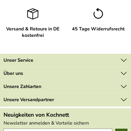
Versand & Retoure in DE
45 Tage Widerrufsrecht
kostenfrei
Unser Service
Kontakt
Über uns
Newsletter
Unsere Bestseller
Unsere Zahlarten
Retourenportal
Marken
Lieferbedingungen
Unsere Versandpartner
Neu
Kundenlogin
Kundenbewertungen (48.985)
Neuigkeiten von Kochnett
4,9/5
*****
Newsletter anmelden & Vorteile sichern