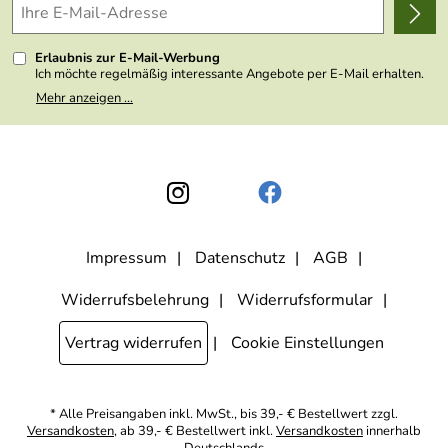
Erlaubnis zur E-Mail-Werbung
Ich möchte regelmäßig interessante Angebote per E-Mail erhalten.
Meine E-Mail-Adresse wird nicht an andere Unternehmen
Mehr anzeigen ...
weitergegeben. Zu statistischen Zwecken wird in anonymer Form
ausgewertet, welche Links im Newsletter geklickt werden. Dabei ist
nicht erkennbar, welche konkrete Person geklickt hat. Diese
Einwilligung zur Nutzung meiner E-Mail- Adresse für Werbezwecke
kann ich jederzeit mit Wirkung für die Zukunft widerrufen, indem ich
den Link "Abmelden" am Ende des Newsletters anklicke oder die
Option Newsletter im Mitgliederbereich deaktiviere. Die
Datenschutzerklärung
habe ich zur Kenntnis genommen.
Impressum
Datenschutz
AGB
Widerrufsbelehrung
Widerrufsformular
Vertrag widerrufen
Cookie Einstellungen
* Alle Preisangaben inkl. MwSt., bis 39,- € Bestellwert zzgl.
Versandkosten
, ab 39,- € Bestellwert inkl.
Versandkosten
innerhalb