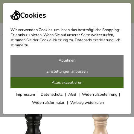
Cookies
Wir verwenden Cookies, um Ihnen das bestmögliche Shopping-
Erlebnis zu bieten. Wenn Sie auf unserer Seite weitersurfen,
stimmen Sie der Cookie-Nutzung zu. Datenschutzerklärung, ich
<
Zassenhaus Salzmühle BERLIN, Buche dunkel gebeizt
stimme zu.
Empfehlungen für Sie zu Zassenhaus
Ablehnen
Salzmühle BERLIN, Buche dunkel
Einstellungen anpassen
gebeizt
Alles akzeptieren
Impressum
Datenschutz
AGB
Widerrufsbelehrung
Passend dazu
Widerrufsformular
Vertrag widerrufen