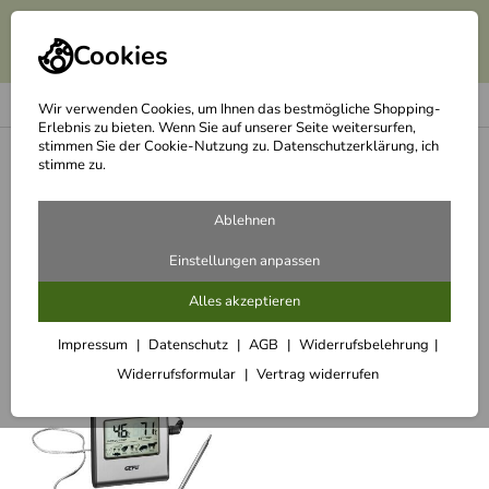
Cookies
Wir verwenden Cookies, um Ihnen das bestmögliche Shopping-
Erlebnis zu bieten. Wenn Sie auf unserer Seite weitersurfen,
stimmen Sie der Cookie-Nutzung zu. Datenschutzerklärung, ich
<
AMT Schmortopf aus Aluguss für Induktion
stimme zu.
Empfehlungen für Sie zu AMT
Ablehnen
Schmortopf aus Aluguss für
Einstellungen anpassen
Induktion
Alles akzeptieren
Impressum
Datenschutz
AGB
Widerrufsbelehrung
Zubehör
Widerrufsformular
Vertrag widerrufen