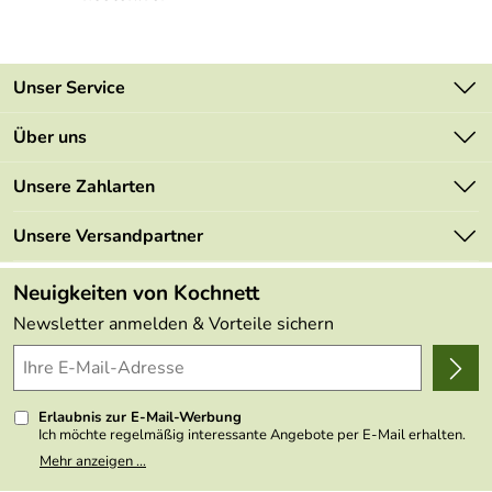
Unser Service
Kontakt
Über uns
Newsletter
Unsere Bestseller
Unsere Zahlarten
Retourenportal
Marken
Lieferbedingungen
Unsere Versandpartner
Neu
Kundenlogin
Kundenbewertungen (48.985)
Neuigkeiten von Kochnett
4,9/5
*****
Newsletter anmelden & Vorteile sichern
Erlaubnis zur E-Mail-Werbung
Ich möchte regelmäßig interessante Angebote per E-Mail erhalten.
Meine E-Mail-Adresse wird nicht an andere Unternehmen
Mehr anzeigen ...
weitergegeben. Zu statistischen Zwecken wird in anonymer Form
ausgewertet, welche Links im Newsletter geklickt werden. Dabei ist