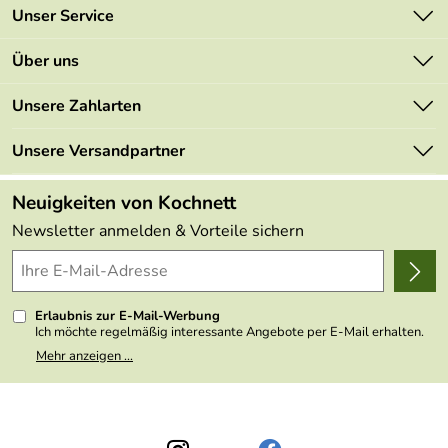
Unser Service
Kontakt
Über uns
Newsletter
Unsere Bestseller
Unsere Zahlarten
Retourenportal
Marken
Lieferbedingungen
Unsere Versandpartner
Neu
Kundenlogin
Kundenbewertungen (48.996)
Neuigkeiten von Kochnett
4,9/5
*****
Newsletter anmelden & Vorteile sichern
Erlaubnis zur E-Mail-Werbung
Ich möchte regelmäßig interessante Angebote per E-Mail erhalten.
Meine E-Mail-Adresse wird nicht an andere Unternehmen
Mehr anzeigen ...
weitergegeben. Zu statistischen Zwecken wird in anonymer Form
ausgewertet, welche Links im Newsletter geklickt werden. Dabei ist
nicht erkennbar, welche konkrete Person geklickt hat. Diese
Einwilligung zur Nutzung meiner E-Mail- Adresse für Werbezwecke
kann ich jederzeit mit Wirkung für die Zukunft widerrufen, indem ich
den Link "Abmelden" am Ende des Newsletters anklicke oder die