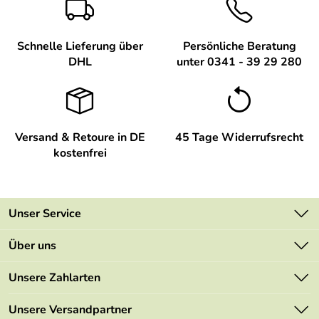
Schnelle Lieferung über
Persönliche Beratung
DHL
unter 0341 - 39 29 280
Versand & Retoure in DE
45 Tage Widerrufsrecht
kostenfrei
Unser Service
Kontakt
Über uns
Newsletter
Unsere Bestseller
Unsere Zahlarten
Retourenportal
Marken
Lieferbedingungen
Unsere Versandpartner
Neu