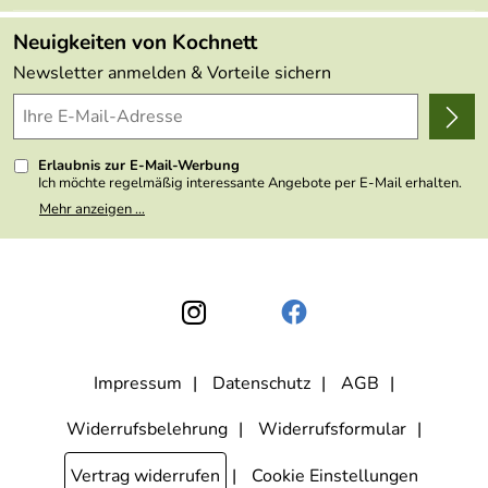
Kundenlogin
Kundenbewertungen (49.003)
Neuigkeiten von Kochnett
4,9/5
*****
Newsletter anmelden & Vorteile sichern
Erlaubnis zur E-Mail-Werbung
Ich möchte regelmäßig interessante Angebote per E-Mail erhalten.
Meine E-Mail-Adresse wird nicht an andere Unternehmen
Mehr anzeigen ...
weitergegeben. Zu statistischen Zwecken wird in anonymer Form
ausgewertet, welche Links im Newsletter geklickt werden. Dabei ist
nicht erkennbar, welche konkrete Person geklickt hat. Diese
Einwilligung zur Nutzung meiner E-Mail- Adresse für Werbezwecke
kann ich jederzeit mit Wirkung für die Zukunft widerrufen, indem ich
den Link "Abmelden" am Ende des Newsletters anklicke oder die
Option Newsletter im Mitgliederbereich deaktiviere. Die
Datenschutzerklärung
habe ich zur Kenntnis genommen.
Impressum
Datenschutz
AGB
Widerrufsbelehrung
Widerrufsformular
Vertrag widerrufen
Cookie Einstellungen