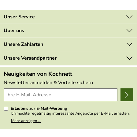
Unser Service
Kontakt
Über uns
Newsletter
Unsere Bestseller
Unsere Zahlarten
Retourenportal
Marken
Lieferbedingungen
Unsere Versandpartner
Neu
Kundenlogin
Kundenbewertungen (48.996)
Neuigkeiten von Kochnett
4,9/5
*****
Newsletter anmelden & Vorteile sichern
Erlaubnis zur E-Mail-Werbung
Ich möchte regelmäßig interessante Angebote per E-Mail erhalten.
Meine E-Mail-Adresse wird nicht an andere Unternehmen
Mehr anzeigen ...
weitergegeben. Zu statistischen Zwecken wird in anonymer Form
ausgewertet, welche Links im Newsletter geklickt werden. Dabei ist
nicht erkennbar, welche konkrete Person geklickt hat. Diese
Einwilligung zur Nutzung meiner E-Mail- Adresse für Werbezwecke