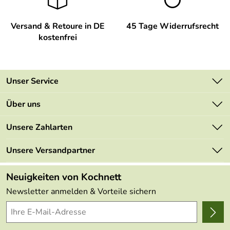
Versand & Retoure in DE
45 Tage Widerrufsrecht
kostenfrei
Unser Service
Kontakt
Über uns
Newsletter
Unsere Bestseller
Unsere Zahlarten
Retourenportal
Marken
Lieferbedingungen
Unsere Versandpartner
Neu
Kundenlogin
Kundenbewertungen (48.994)
Neuigkeiten von Kochnett
4,9/5
*****
Newsletter anmelden & Vorteile sichern