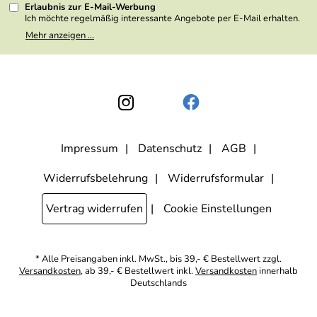
Erlaubnis zur E-Mail-Werbung
Ich möchte regelmäßig interessante Angebote per E-Mail erhalten.
Meine E-Mail-Adresse wird nicht an andere Unternehmen
Mehr anzeigen ...
weitergegeben. Zu statistischen Zwecken wird in anonymer Form
ausgewertet, welche Links im Newsletter geklickt werden. Dabei ist
nicht erkennbar, welche konkrete Person geklickt hat. Diese
Einwilligung zur Nutzung meiner E-Mail- Adresse für Werbezwecke
kann ich jederzeit mit Wirkung für die Zukunft widerrufen, indem ich
den Link "Abmelden" am Ende des Newsletters anklicke oder die
Option Newsletter im Mitgliederbereich deaktiviere. Die
Datenschutzerklärung
habe ich zur Kenntnis genommen.
Impressum
Datenschutz
AGB
Widerrufsbelehrung
Widerrufsformular
Vertrag widerrufen
Cookie Einstellungen
* Alle Preisangaben inkl. MwSt., bis 39,- € Bestellwert zzgl.
Versandkosten
, ab 39,- € Bestellwert inkl.
Versandkosten
innerhalb
Deutschlands