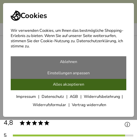
Cookies
Wir verwenden Cookies, um Ihnen das bestmögliche Shopping-
Erlebnis zu bieten. Wenn Sie auf unserer Seite weitersurfen,
stimmen Sie der Cookie-Nutzung zu. Datenschutzerklärung, ich
<
Westmark Nussknacker & Sektzange Nussprofi Black Edition
stimme zu.
Ablehnen
zurück zum Artikel
Einstellungen anpassen
Alles akzeptieren
Kundenbewertungen für Westmark
Nussknacker & Sektzange Nussprofi
Impressum
Datenschutz
AGB
Widerrufsbelehrung
Widerrufsformular
Vertrag widerrufen
Black Edition (29)
4,8
*****
5