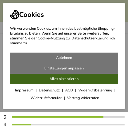
Cookies
Wir verwenden Cookies, um Ihnen das bestmögliche Shopping-
Erlebnis zu bieten. Wenn Sie auf unserer Seite weitersurfen,
stimmen Sie der Cookie-Nutzung zu. Datenschutzerklärung, ich
<
GEFU Spiralschneider Spirelli
stimme zu.
Ablehnen
zurück zum Artikel
Einstellungen anpassen
Alles akzeptieren
Kundenbewertungen für GEFU
Spiralschneider Spirelli (90)
Impressum
Datenschutz
AGB
Widerrufsbelehrung
Widerrufsformular
Vertrag widerrufen
4,8
*****
5
4