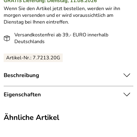
GRATIS
Lieferung: Dienstag, 11.08.2026
Wenn Sie den Artikel jetzt bestellen, werden wir ihn
morgen versenden und er wird voraussichtlich am
Dienstag bei Ihnen eintreffen.
Versandkostenfrei ab 39,- EURO innerhalb
Deutschlands
Artikel-Nr.: 7.7213.20G
Beschreibung
Victorinox Grand Maitre geschmiedetes Filetiermesser, 20
cm.
Eigenschaften
Das Filetiermesser aus der Serie Grand Maitre von
Griff aus temperaturbeständigem
Victorinox verfügt über eine geschmiedete, robuste
Material:
Kunststoff (POM)
Ähnliche Artikel
Klinge, die perfekt ausbalanciert ist und nahtlos in den
ergonomisch geformten Griff übergeht. Das Messer
Klingenlänge:
20 cm
überzeugt durch seine unglaubliche Härte und perfekte