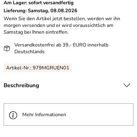
Am Lager: sofort versandfertig
Lieferung: Samstag, 08.08.2026
Wenn Sie den Artikel jetzt bestellen, werden wir ihn
morgen versenden und er wird voraussichtlich am
Samstag bei Ihnen eintreffen.
Versandkostenfrei ab 39,- EURO innerhalb
Deutschlands
Artikel-Nr.: 979MGRUEN01
Beschreibung
Scherenmanufaktur Paul Universalschere mit
Mikroverzahnung, grün. Diese Schere gehört in jede
Küche!
Mehr Informationen
Die Scherenblätter der Universalschere sind aus
rostfreiem und hartem Edelstahl. Die Kunststoffgriffe der