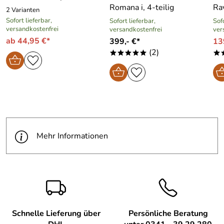
Romana i, 4-teilig
Ra
Schüttrand
2 Varianten
Sofort lieferbar,
Sofort lieferbar,
Sofo
energiesparender Allherd-Aluminium-
versandkostenfrei
versandkostenfrei
ver
Kapselboden
ab 44,95 €*
399,- €*
13
(2)
*****
*
Mehr Informationen
Schnelle Lieferung über
Persönliche Beratung