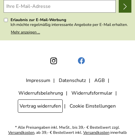
Erlaubnis zur E-Mail-Werbung
Ich möchte regelmäßig interessante Angebote per E-Mail erhalten.
Meine E-Mail-Adresse wird nicht an andere Unternehmen
Mehr anzeigen ...
weitergegeben. Zu statistischen Zwecken wird in anonymer Form
ausgewertet, welche Links im Newsletter geklickt werden. Dabei ist
nicht erkennbar, welche konkrete Person geklickt hat. Diese
Einwilligung zur Nutzung meiner E-Mail- Adresse für Werbezwecke
kann ich jederzeit mit Wirkung für die Zukunft widerrufen, indem ich
den Link "Abmelden" am Ende des Newsletters anklicke oder die
Option Newsletter im Mitgliederbereich deaktiviere. Die
Datenschutzerklärung
habe ich zur Kenntnis genommen.
Impressum
Datenschutz
AGB
Widerrufsbelehrung
Widerrufsformular
Vertrag widerrufen
Cookie Einstellungen
* Alle Preisangaben inkl. MwSt., bis 39,- € Bestellwert zzgl.
Versandkosten
, ab 39,- € Bestellwert inkl.
Versandkosten
innerhalb