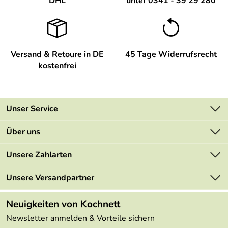
DHL
unter 0341 - 39 29 280
Versand & Retoure in DE
45 Tage Widerrufsrecht
kostenfrei
Unser Service
Kontakt
Über uns
Newsletter
Unsere Bestseller
Unsere Zahlarten
Retourenportal
Marken
Lieferbedingungen
Unsere Versandpartner
Neu
Kundenlogin
Kundenbewertungen (49.014)
Neuigkeiten von Kochnett
4,9/5
*****
Newsletter anmelden & Vorteile sichern