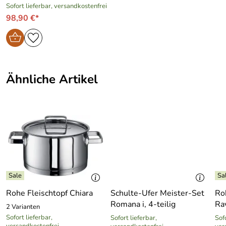
Sofort lieferbar, versandkostenfrei
sicheres Abgießen durch stabilisierenden
98,90 €*
Schüttrand
energiesparender Allherd-Aluminium-
Kapselboden
Ähnliche Artikel
Rohe Fleischtopf Chiara
Schulte-Ufer Meister-Set
Ro
Romana i, 4-teilig
Ra
2 Varianten
Sofort lieferbar,
Sofort lieferbar,
Sofo