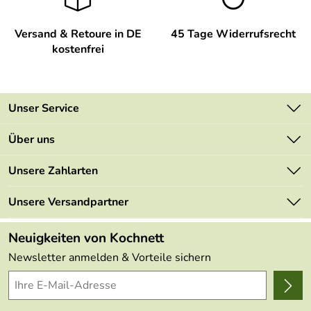
Versand & Retoure in DE
45 Tage Widerrufsrecht
kostenfrei
Unser Service
Kontakt
Über uns
Newsletter
Unsere Bestseller
Unsere Zahlarten
Retourenportal
Marken
Lieferbedingungen
Unsere Versandpartner
Neu
Kundenlogin
Kundenbewertungen (48.985)
Neuigkeiten von Kochnett
4,9/5
*****
Newsletter anmelden & Vorteile sichern