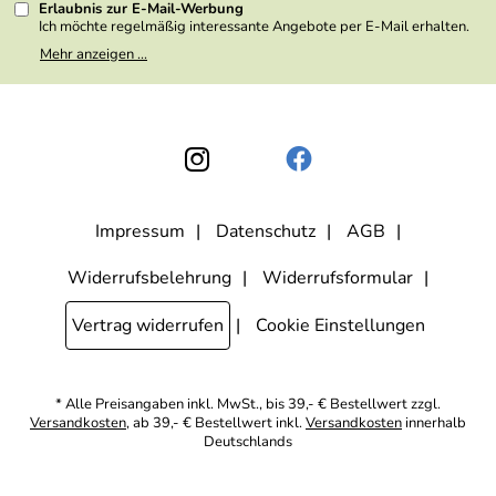
Erlaubnis zur E-Mail-Werbung
Ich möchte regelmäßig interessante Angebote per E-Mail erhalten.
Meine E-Mail-Adresse wird nicht an andere Unternehmen
Mehr anzeigen ...
weitergegeben. Zu statistischen Zwecken wird in anonymer Form
ausgewertet, welche Links im Newsletter geklickt werden. Dabei ist
nicht erkennbar, welche konkrete Person geklickt hat. Diese
Einwilligung zur Nutzung meiner E-Mail- Adresse für Werbezwecke
kann ich jederzeit mit Wirkung für die Zukunft widerrufen, indem ich
den Link "Abmelden" am Ende des Newsletters anklicke oder die
Option Newsletter im Mitgliederbereich deaktiviere. Die
Datenschutzerklärung
habe ich zur Kenntnis genommen.
Impressum
Datenschutz
AGB
Widerrufsbelehrung
Widerrufsformular
Vertrag widerrufen
Cookie Einstellungen
* Alle Preisangaben inkl. MwSt., bis 39,- € Bestellwert zzgl.
Versandkosten
, ab 39,- € Bestellwert inkl.
Versandkosten
innerhalb
Deutschlands